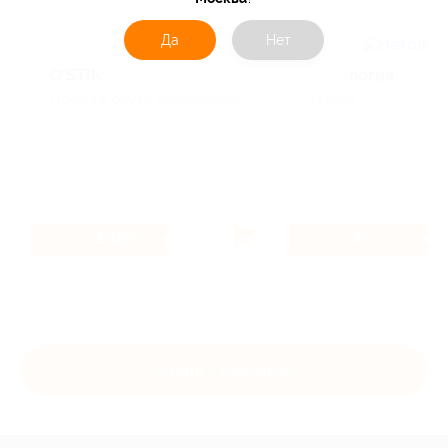
Да
Нет
O'STIN
Нетология
Одежда, обувь, аксессуары
Услуги
2.46%
4%
Кэшбэк
Кэшбэк
Купить с кэшбэком