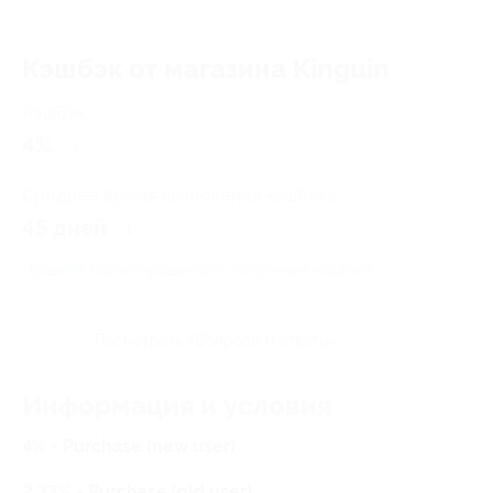
Кэшбэк от магазина Kinguin
Кэшбэк
4%
Среднее время начисления кэшбэка
45 дней
Правила гарантированного получения кэшбэка
Посмотреть «Вопросы и ответы»
Информация и условия
4% - Purchase (new user)
2.33% - Purchase (old user)