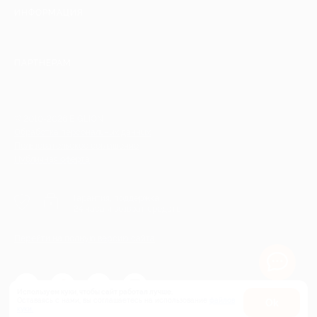
ИНФОРМАЦИЯ
ПАРТНЕРАМ
© 2010-2026 BIGLION
Обработка персональных данных
Пользовательское соглашение
Публичная оферта
Гарантия, поддержка
24 часа и возврат средств
Перейти на полную версию сайта
Используем куки, чтобы сайт работал лучше.
Оставаясь с нами, вы соглашаетесь на использование
файлов
Оk
куки.