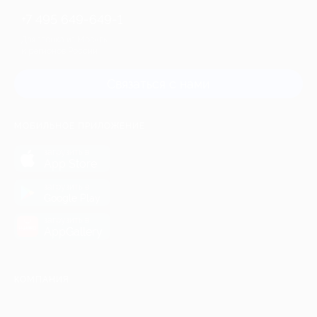
+7 495 649-649-1
Для звонка из Москвы
и регионов России
Связаться с нами
МОБИЛЬНОЕ ПРИЛОЖЕНИЕ
загрузить в
App Store
загрузить в
Google Play
загрузить в
AppGallery
КОМПАНИЯ