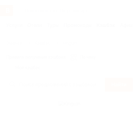
Услуги
Отели
Туры
Промокоды
Кэшбэк
Афиша 
Главная
Кэшбэк
Kinguin
Правила получения кэшбэка
По чеку
Мой кэшбэк
Найти