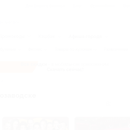
Для Вашего бизнеса
Блог
Франчайзинг
Воп
Промокоды
Кэшбэк
Афиша города
бучение
Фитнес
Товары по купонам
Развлечения
Все скидки
- в мобильном приложении!
Скачать сейчас!
еатры
розаводске