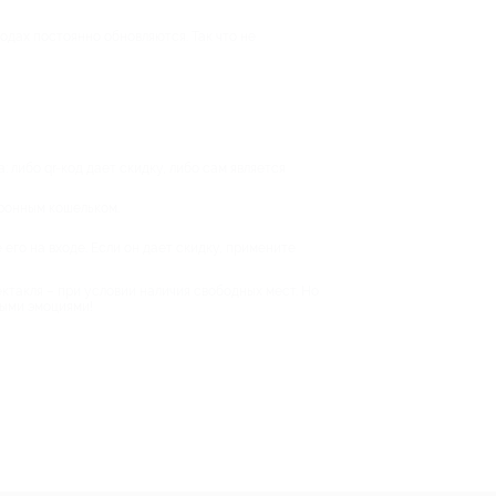
одах постоянно обновляются. Так что не
 либо qr-код дает скидку, либо сам является
тронным кошельком.
 его на входе. Если он дает скидку, примените
ктакля – при условии наличия свободных мест. Но
ными эмоциями!