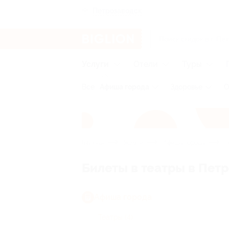
Петрозаводск
Услуги
Отели
Туры
Все
Афиша города
Здоровье
О
Главная
Услуги
Афиша города
Т
Билеты в театры в Пет
Афиша города
Театры
(4)