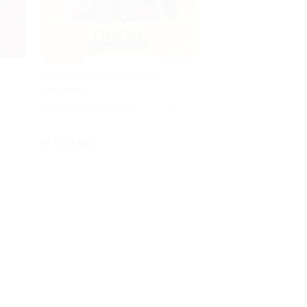
–25%
Билет на спектакль «Папа
в паутине»
г. Петрозаводск, наб.
+12
Варкауса, д. 11
лено 2
Куплено 3
(ДК «Машиностроитель»)
от 750 руб.