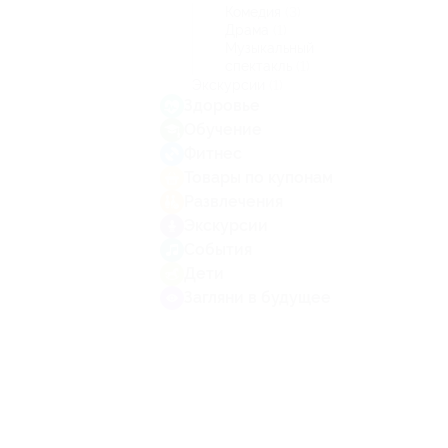
Комедия
(3)
Драма
(1)
Музыкальный
спектакль
(1)
Экскурсии
(1)
Здоровье
Обучение
Фитнес
Товары по купонам
Развлечения
Экскурсии
События
Дети
Загляни в будущее