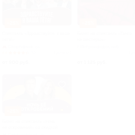
–25%
–25%
Спектакль «Здравствуйте, я ваша
Билет на спектакль «Танго
тетя!»
на шестерых»
Спортивная
г. Петрозаводск, наб.
+10
Варкауса, д. 11 (ДК
4.4
(19)
Куплено 2
Куп
«Машиностроитель»)
от 900 руб.
от 1 125 руб.
–25%
Билет на спектакль «Ночь
ее откровений» со скидкой
Серпуховская