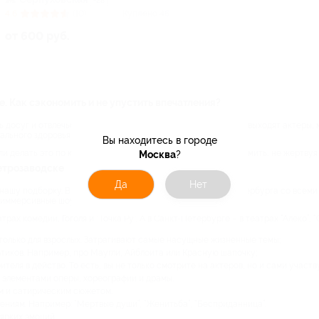
+28
4.6
(10)
Куплено 46
от 600 руб.
е. Как сэкономить и не упустить впечатления?
 досуг и отвлечься от рутины. Когда гаснет свет и на сцену выходят актеры,
ального здоровья.
Вы находитесь в городе
ли делать это по купонам Биглион. Рассказываем, как сэкономить, не жертвуя
Москва
?
етрозаводске
Да
Нет
 нашу подборку. В ней – афиша театров Москвы и Санкт-Петербурга со всем
 иммерсивные шоу.
рах комедии, Гоголя и “Точка Ру”. А в Санкт-Петербурге – в театрах “Алеко”, 
только для взрослых. Затрагивают самые насущные жизненные темы;
ьтиков. Например, про Маугли, Айблоита или Красную шапочку;
еля в действо. То есть, вы не только смотрите на актеров, но и сами участ
 элементами оперы, хореографии и драмы.
ом и сатирическим сюжетом.
ениям. Например: “Мертвые души”, “Женитьба”, “Бесприданница”.
 ярких эмоций.