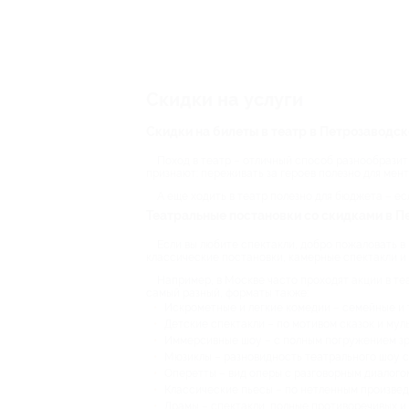
Скидки на услуги
Скидки на билеты в театр в Петрозаводск
Поход в театр – отличный способ разнообразить
признают: переживать за героев полезно для мент
А еще ходить в театр полезно для бюджета – ес
Театральные постановки со скидками в П
Если вы любите спектакли, добро пожаловать в
классические постановки, камерные спектакли и
Например, в Москве часто проходят акции в теат
самый разный, форматы также:
Искрометные и легкие комедии – семейные и 
Детские спектакли – по мотивом сказок и мул
Иммерсивные шоу – с полным погружением зрит
Мюзиклы – разновидность театрального шоу с
Оперетты – вид оперы с разговорным диалог
Классические пьесы – по нетленным произвед
Драмы – спектакли, полные противоречивых и