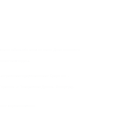
 можно забыть обо всем на свете. Даже психологи
 качеством отдыха.
и актуальными предложениями. Среди них –
“Странник” и “Театральная Долина”. Репертуар
вуете в представлении.