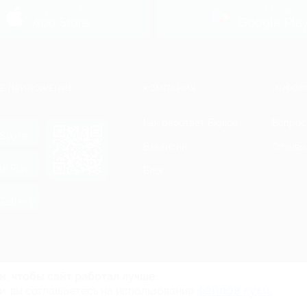
загрузить в
загрузить в
App Store
Google Pla
Е ПРИЛОЖЕНИЕ
КОМПАНИЯ
ИНФОР
Как работает Biglion
Вопрос
ть в
Store
Вакансии
Отзывы
ть в
le Play
Блог
ть в
allery
Гарантия, поддержка
24 часа и возврат средств
и, чтобы сайт работал лучше.
файлов куки.
и, вы соглашаетесь на использование