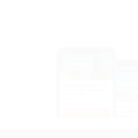
Оздоровительный отдых
c питанием и лечением в
санатории
50%
cкидка
Оздоровительны
питанием и лече
Купить
санатории
50%
cкидка
Купит