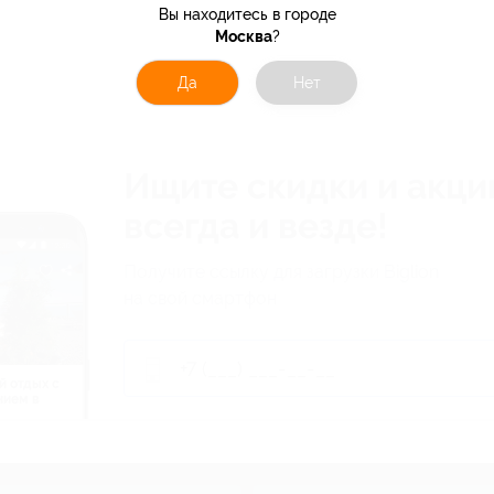
Вы находитесь в городе
Москва
?
Да
Нет
Ищите скидки и акци
всегда и везде!
Получите ссылку для загрузки Biglion
на свой смартфон
й отдых c
нием в
ь