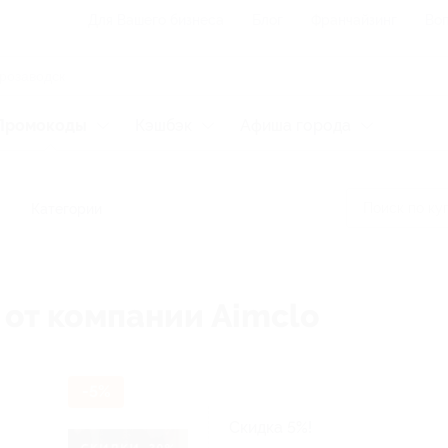
Для Вашего бизнеса
Блог
Франчайзинг
Воп
Промокоды
Кэшбэк
Афиша города
Категории
 от компании Aimclo
-5%
Скидка 5%!