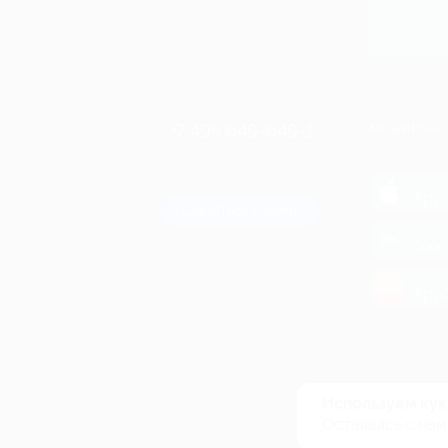
+7 495 649-649-1
МОБИЛЬНО
Для звонка из Москвы
и регионов России
загрузи
App 
Связаться с нами
загрузи
Goog
загрузи
AppG
© 2010-2026 BIGLION
Обработка персональных данных
Используем кук
Пользовательское соглашение
Оставаясь с нам
Публичная оферта