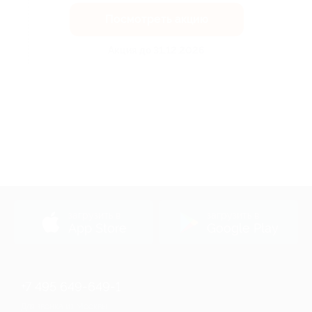
Посмотреть акцию
Акция до 31.12.2026
загрузить в
загрузить в
App Store
Google Play
+7 495 649-649-1
Для звонка из Москвы