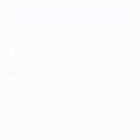
и регионов России
Связаться с нами
МОБИЛЬНОЕ ПРИЛОЖЕНИЕ
загрузить в
App Store
загрузить в
Google Play
загрузить в
AppGallery
КОМПАНИЯ
ИНФОРМАЦИЯ