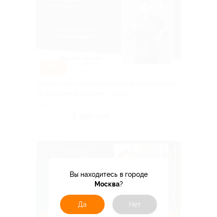
–70%
Онлайн-курс сольфеджио для начинающих
от вокальной студии «Голос»
РФ
2 100 руб.
7 000 руб.
Куплено 1
Вы находитесь в городе
Москва
?
Да
Нет