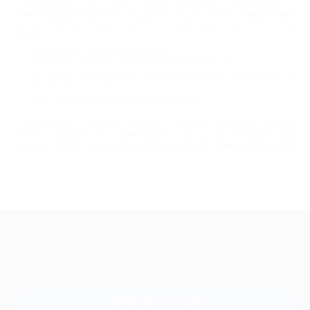
Большинство из нас полны желания развиваться и
самосовершенствоваться, но далеко не все готовы пожертвовать
частью семейного бюджета для этого. Biglion знает, как обойтись без
жертв:
Скидки до 95% на онлайн-обучение;
Акционные купоны на популярные обучающие курсы;
Постоянно обновляющийся перечень выгодных предложений от
обучающих организаций;
Новые знания и навыки по выгодным ценам.
Стремление к познанию в крови у человека. Купоны от Биглион
помогут направить это стремление в нужно русло. Забирайте свою
скидку и получайте новые знания без ущерба для семейного бюджета!
+7 495 649-649-1
Для звонка из Москвы
и регионов России
Связаться с нами