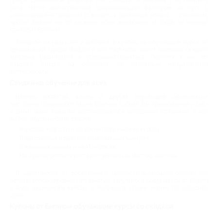
профессиональном развитии или становятся началом собственного
дела. Часто единственным сдерживающим фактором на пути к
самосовершенствованию становится денежный вопрос – стоимость
курсов бывает не по карману всем желающим. И тогда на помощь
приходит Биглион.
Заходите на наш сайт и выбирайте купоны на обучающие курсы от
организаций города. Biglion и его партнеры ценят желание каждого
человека развиваться и совершенствоваться. Поэтому у нас вы
найдете скидки на обучение по различным направлениям
деятельности.
Скидки на обучение для всех
Центры развития, школы и другие обучающие организации
постоянно предлагают акции. Биглион собрал эти предложения у себя
и дарит шанс каждому воспользоваться выгодными условиями. У нас
вы без труда найдете скидки:
В школах красоты и на косметологических курсах;
В автошколах и детских развивающих центрах;
В языковых школах и на ИТ-курсах;
На курсах фотоискусства и творческих мастер-классах.
В зависимости от собственной занятости выбирайте онлайн или
офлайн способ проведения занятий, заручитесь поддержкой от Biglion
в виде акционного купона и получайте новые знания по выгодной
цене.
Купоны от Биглион: обучающие курсы со скидкой