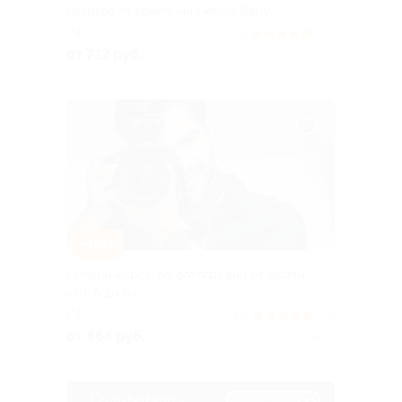
навыков от компании Genius Baby
РФ
5.0
(111)
от 717 руб.
Куплено 4
–69%
Онлайн-курсы по фотографии от школы
«От А до Я»
РФ
4.9
(73)
от 864 руб.
Куплено 5