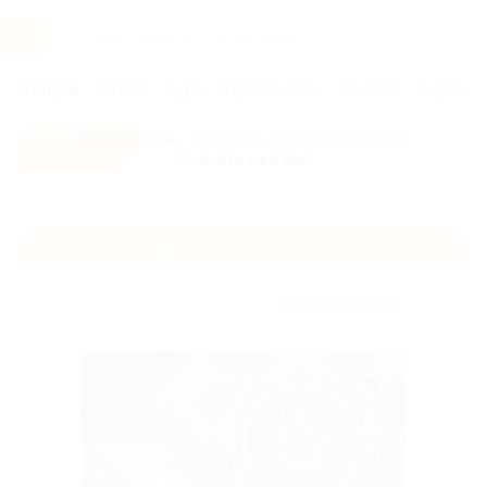
Услуги
Отели
Туры
Промокоды
Кэшбэк
Афиша 
Все скидки
- в мобильном приложении!
Скачать сейчас!
Главная
Услуги
Обучение
Обучающие мастер-классы
Обучающие мастер-классы
Без сортировки