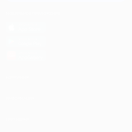
МОБИЛЬНОЕ ПРИЛОЖЕНИЕ
загрузить в
App Store
загрузить в
Google Play
загрузить в
AppGallery
КОМПАНИЯ
ИНФОРМАЦИЯ
ПАРТНЕРАМ