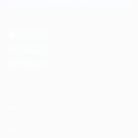
Связаться с нами
МОБИЛЬНОЕ ПРИЛОЖЕНИЕ
загрузить в
App Store
загрузить в
Google Play
загрузить в
AppGallery
КОМПАНИЯ
ИНФОРМАЦИЯ
ПАРТНЕРАМ