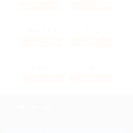
1%
4.32%
Кэшбэк
Кэшбэк
3.2%
4.61%
Кэшбэк
Кэшбэк
8%
40.8%
Кэшбэк
Кэшбэк
+7 495 649-649-1
Для звонка из Москвы
и регионов России