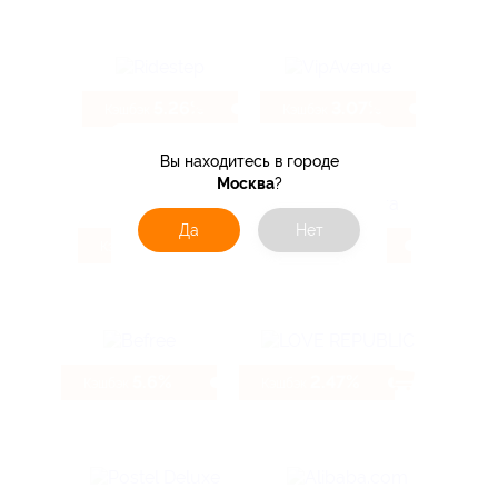
5.26%
3.07%
Кэшбэк
Кэшбэк
Вы находитесь в городе
Москва
?
Да
Нет
9.6%
3.85%
Кэшбэк
Кэшбэк
5.6%
2.47%
Кэшбэк
Кэшбэк