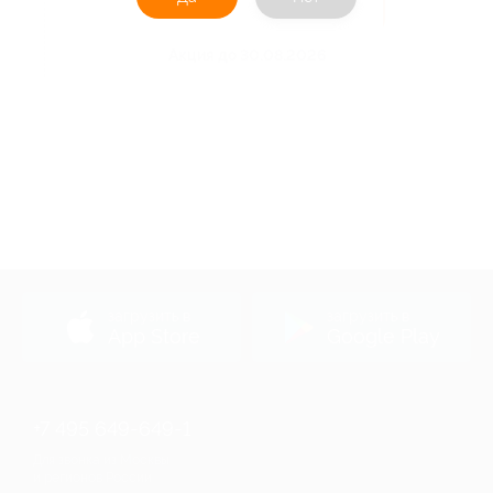
Получить код
Акция до 30.08.2026
загрузить в
загрузить в
App Store
Google Play
+7 495 649-649-1
Для звонка из Москвы
и регионов России