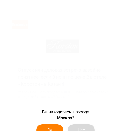
Exclusive
Отпуск или деловая встреча вдвойне
приятнее, если 3 ночи по цене 2 в отеле
«Корстон» в Казани!
Условия данного предложения: — завтрак по системе
«шведский стол» с 07:00 до 12...
Поделиться с друзьями
Вы находитесь в городе
Москва
?
Да
Нет