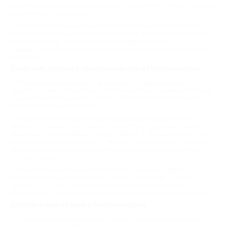
особенно выгодные цены на доставку - по купонам Биглион. Скидки по
купонам могут доходить до 70%.
На сайте Biglion можно найти заведения с самой разной кухней.
Русская, итальянская, японская, грузинская, европейская и другие
популярные виды. Также представлено немало баров с
традиционными пивными закусками, которые также можно заказать с
доставкой.
Скидки на доставку праздничной еды в Петрозаводске
Популярная разновидность доставки - доставка банкетного и
фуршетного меню. Практически любое мероприятие включает легкие
угощения или полноценное застолье. Это касается и праздников, и
корпоративных мероприятий.
Чтобы обеспечить гостей мероприятия вкусной едой, можно
заказать доставку из ресторана. Такую услугу предлагают многие
заведения. На выбор обычно предоставляется несколько банкетных
или фуршетных сетов. Они могут включать такие горячие и холодные
закуски как канапэ, мини-сэндвичи, рулетики, тарталетки, мини-
бургеры, пиццы.
Также в банкетное меню могут входить различные салаты и
десерты. Например, популярные “Цезарь”, “Греческий”, “Оливье”. И
конечно, есть сеты с безалкогольными напитками. Различается и
объем сетов - в среднем он рассчитан на компанию до 30 человек.
Доставка еды на день в Петрозаводске
Если нет времени или желания готовить, можно заказать блюда