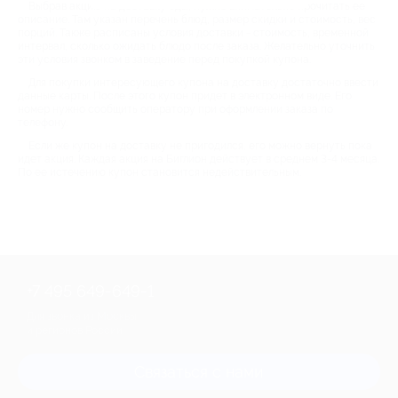
Выбрав акцию на доставку еды, нужно внимательно прочитать ее
описание. Там указан перечень блюд, размер скидки и стоимость, вес
порций. Также расписаны условия доставки - стоимость, временной
интервал, сколько ожидать блюдо после заказа. Желательно уточнить
эти условия звонком в заведение перед покупкой купона.
Для покупки интересующего купона на доставку достаточно ввести
данные карты. После этого купон придет в электронном виде. Его
номер нужно сообщить оператору при оформлении заказа по
телефону.
Если же купон на доставку не пригодился, его можно вернуть пока
идет акция. Каждая акция на Биглион действует в среднем 3-4 месяца.
По ее истечению купон становится недействительным.
+7 495 649-649-1
Для звонка из Москвы
и регионов России
Связаться с нами