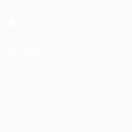
МОБИЛЬНОЕ ПРИЛОЖЕНИЕ
загрузить в
App Store
загрузить в
Google Play
загрузить в
AppGallery
КОМПАНИЯ
ИНФОРМАЦИЯ
ПАРТНЕРАМ