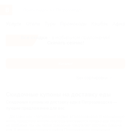
Услуги
Отели
Туры
Промокоды
Кэшбэк
Афиша 
Все скидки
- в мобильном приложении!
Скачать сейчас!
Каталог
Без сортировки
Скидочные купоны на доставку еды
Скидочные купоны на доставку еды в Петрозаводске —
лучшее предложение для вас
Доставка еды - популярный сервис в Петрозаводске. В насыщенную
жизнь городского жителя не всегда вписывается готовка еды. Но это
не проблема, так как любое заведение предлагает доставку блюд на
дом. И многие рестораны и кафе в Петрозаводске предлагают