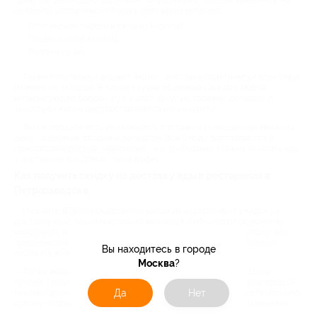
сразу на целый день. С Биглион сотрудничают разные заведения, но
основной ассортимент блюд с доставкой включает:
Осетинские пироги и сеты из пирогов;
Пиццы и сеты из пицц;
Роллы и суши.
Также популярный формат акции - доставка практически всех блюд
из меню со скидкой. В таком случае возможно заказать любое
интересующее блюдо - суп, салат, закуски, горячее, десерты. А
зачастую скидка распространяется и на напитки.
Таким образом есть возможность составить полноценное меню на
день - с первым, вторым и десертом. Все блюда доставляются в
одноразовой посуде, некоторые - и с приборами. Можно заказать еду
с доставкой как домой, так и в офис.
Как получить скидку на доставку еды в ресторанах в
Петрозаводске
На сайте Biglion представлен широкий ассортимент скидок на
доставку еды. Акции постоянно меняются и обновляются, поэтому
выбор есть всегда. Чтобы найти доставку еды рядом по купону, все
предложения можно расположить на карте города. Это позволит
Вы находитесь в городе
избежать возможных переплат за далекое расстояние.
Москва
?
Также можно сортировать акции по разным критериям. Цена
купона, популярность акции у других пользователей, лидеры продаж.
Да
Нет
Рекомендуется читать отзывы на заведения от других посетителей по
купону, чтобы иметь представление о плюсах и минусах заведений.