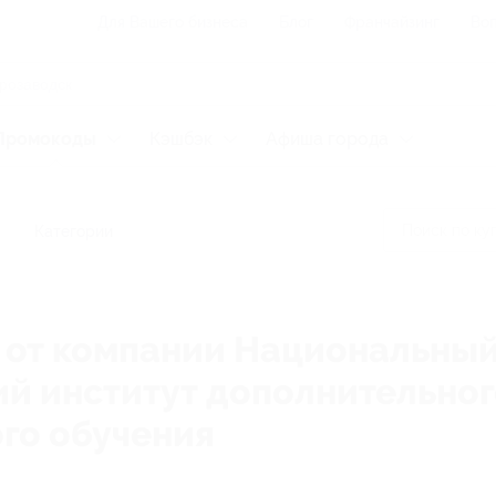
Для Вашего бизнеса
Блог
Франчайзинг
Воп
Промокоды
Кэшбэк
Афиша города
Категории
у от компании Национальны
й институт дополнительног
го обучения