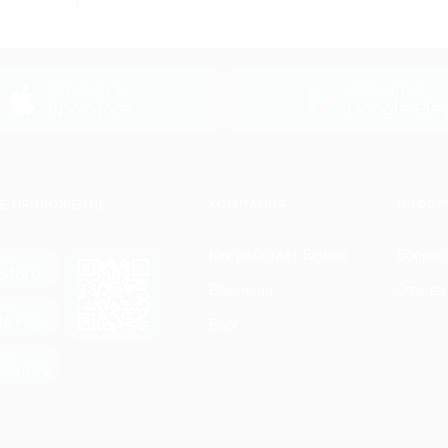
ь
загрузить в
загрузить в
App Store
Google Pla
Е ПРИЛОЖЕНИЕ
КОМПАНИЯ
ИНФОР
Как работает Biglion
Вопрос
ть в
Store
Вакансии
Отзывы
ть в
le Play
Блог
ть в
allery