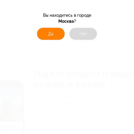
Вы находитесь в городе
Москва
?
Да
Нет
Ищите скидки и акци
всегда и везде!
Получите ссылку для загрузки Biglion
на свой смартфон
й отдых c
нием в