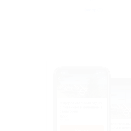
Флаер (0)
Оздоровительный отдых
c питанием и лечением в
санатории
50%
cкидка
Оздоровительны
питанием и лече
Купить