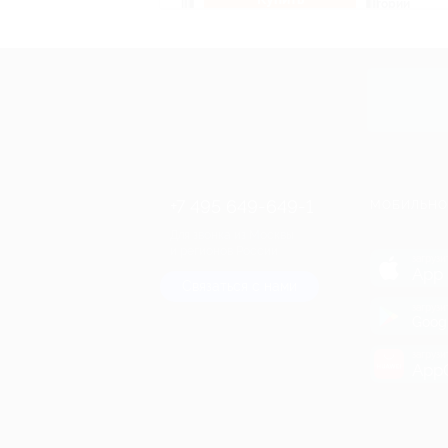
санатории
50%
cкидка
Купит
+7 495 649-649-1
МОБИЛЬНО
Для звонка из Москвы
и регионов России
загрузи
App 
Связаться с нами
загрузи
Goog
загрузи
AppG