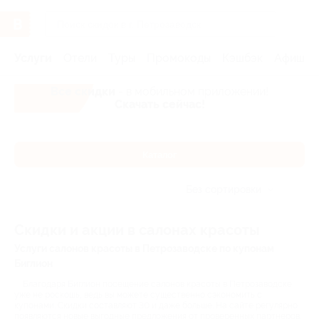
Услуги
Отели
Туры
Промокоды
Кэшбэк
Афиша 
Все скидки
- в мобильном приложении!
Скачать сейчас!
Каталог
Без сортировки
Скидки и акции в салонах красоты
Услуги салонов красоты в Петрозаводске по купонам
Биглион
Благодаря Биглион посещение салонов красоты в Петрозаводске
уже не роскошь, ведь вы можете существенно сэкономить с
купонами. Скидки составляют 30 и даже больше. На сайте регулярно
появляются новые выгодные предложения от проверенных партнеров.