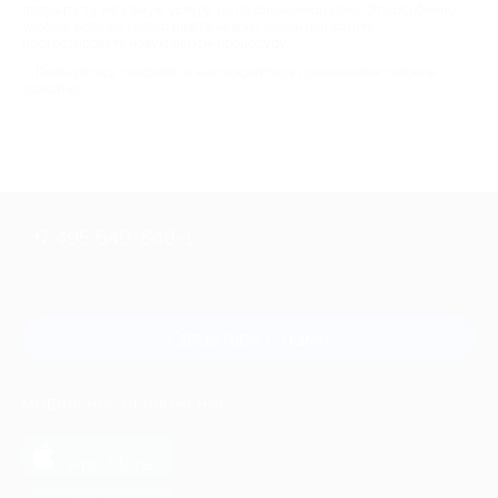
получить ту же самую услугу, но по сниженной цене. Это особенно
удобно, если вы только ищете «свой» салон или хотите
протестировать новую бьюти-процедуру.
Пользуйтесь скидками и наслаждайтесь посещением салонов
красоты!
+7 495 649-649-1
Для звонка из Москвы
и регионов России
Связаться с нами
МОБИЛЬНОЕ ПРИЛОЖЕНИЕ
загрузить в
App Store