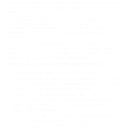
Вы сможете легко найти салон красоты рядом и воспользоваться его
услугами по доступной цене. Следите за акциями, чтобы ничего не
пропустить!
Современный салон красоты — пространство комфорта и заботы.
Уютный интерьер, мягкий свет, аромат кофе и приятная музыка — все
это моментально расслабляет. Люди приходят сюда не только за
маникюром или прической. Они приходят за ощущением, что о них
заботятся. И это чувство бесценно.
У каждого свои представления о лучших салонах красоты в
Петрозаводске. Кто-то выбирает камерные студии с домашней
атмосферой, кто-то предпочитает премиальные салоны. И для
каждого на сайте Биглион найдется свой вариант.
Услуги и цены в салонах красоты в Петрозаводске
Сейчас в салонах красоты предлагают широкий спектр услуг:
Маникюр и педикюр. Помимо привычных вариантов с гель-лаком,
можно сделать аппаратный, комбинированный маникюр, SPA-уход
для рук и ног, укрепление биогелем или акрилом.
Уход за лицом. Сюда относятся пилинги, чистка лица
(механическая, ультразвуковая, комбинированная), массажи,
маски, биоревитализация, лазерное омоложение, микротоки, RF-
лифтинг, карбокситерапия и т. д.
Макияж: дневной, вечерний, свадебный. Также можно попасть на
уроки макияжа для себя и тематические мастер-классы.
Уход за бровями и ресницами. Архитектура бровей,