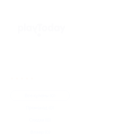
★
★
★
★
★
Все купоны (0)
Промокод (0)
Скидка (0)
Флаер (0)