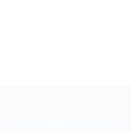
и надежными партнерами
Остались вопросы?
+7 (495) 649-649-1
Горячая линия Биглиона
Перейти в FAQ
+7 495 649-649-1
Для звонка из Москвы
и регионов России
Связаться с нами