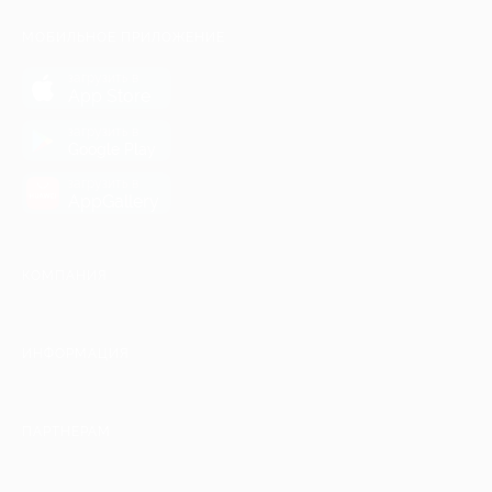
МОБИЛЬНОЕ ПРИЛОЖЕНИЕ
загрузить в
App Store
загрузить в
Google Play
загрузить в
AppGallery
КОМПАНИЯ
ИНФОРМАЦИЯ
ПАРТНЕРАМ