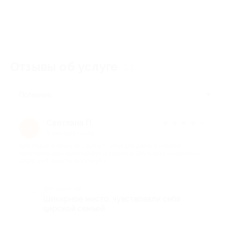
Отзывы об услуге
11
Полезные
Светлана П.
★
★
★
★
★
С
8 месяцев назад
про Отдых в течение 2 дней/1 ночи для двоих в номере
категории двухместный без завтрака в SPA-отеле «Ашукино»
(2520 руб. вместо 4000 руб.)
Достоинства
Шикарное место, чувствовали себя
царской семьей