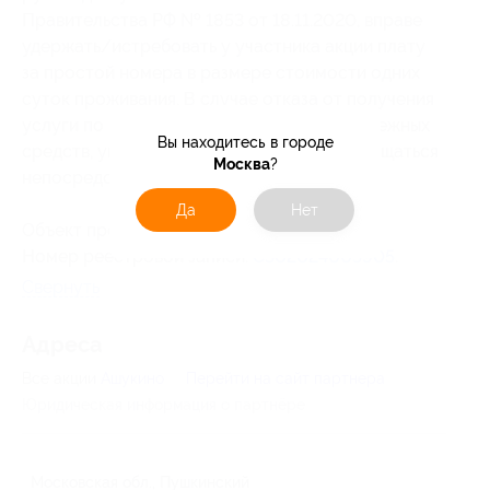
Правительства РФ № 1853 от 18.11.2020, вправе
удержать/истребовать у участника акции плату
за простой номера в размере стоимости одних
суток проживания. В случае отказа от получения
услуги по купону клиент за возвратом денежных
Вы находитесь в городе
средств, уплаченных за купон, обязан обращаться
Москва
?
непосредственно к исполнителю.
Да
Нет
Объект прошел классификацию.
Номер реестровой записи:
С502024005905
.
Свернуть
Адресa
Все акции
Ашукино
Перейти на сайт партнера
Юридическая информация о партнёре
Московская обл., Пушкинский