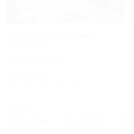
3 из 15
от 4 500 руб.
от 3 150 руб.
Экономия от 1 350 руб.
19 купонов купили
Время продаж ограничено!
Поделиться с друзьями
363
Похожие акции
Отели с анимацией
Отели с бассейном
Отели с