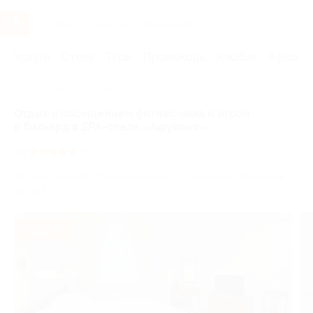
Услуги
Отели
Туры
Промокоды
Кэшбэк
Афиша 
Главная
Отели
Москва и область
Отели в Подмосковье 
Отдых с посещением фитнес-зала и игрой
в бильярд в SPA-отеле «Ашукино»
4.8
(1)
Московская обл., Пушкинский г.о., пгт. Ашукино, Школьная
ул., д. 2
- 30%