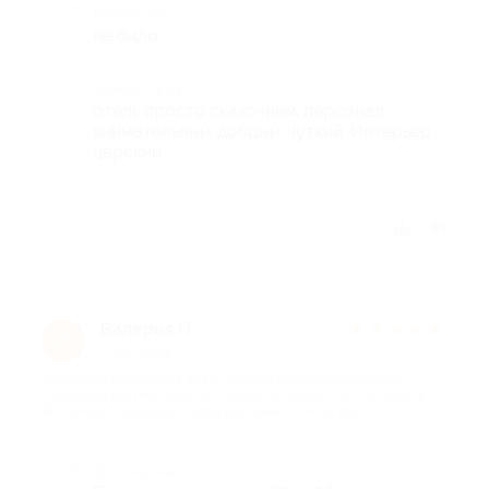
Недостатки
не было
Комментарий
отель просто сказочный, персонал
внимательный, добрый, чуткий. Интерьер
царский
Отзыв полезен?
Валерия П.
★
★
★
★
★
В
1 год назад
про Отдых в течение 3 дней/2 ночей для двоих в номере
категории двухместный без завтрака (заезды с 01.01.2025) в
SPA-отеле «Ашукино» (5880 руб. вместо 8400 руб.)
Достоинства