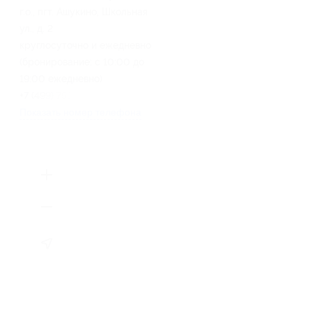
г.о., пгт. Ашукино, Школьная
ул., д. 2
круглосуточно и ежедневно
(бронирование: с 10:00 до
19:00 ежедневно)
+7 (499) 753-20-05
Показать номер телефона