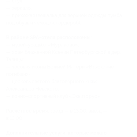
— стул;
— зеркало;
— прихожая (вешалка для верхней одежды, тумба
под обувь и чемодан, гардероб).
В районе SPA-отеля расположены:
— музей-усадьба «Мураново»;
— храм блаженной Ксении Петербургской в дер.
Талицы;
— часовня иконы Божией Матери «Взыскание
погибших»;
— церковь святого благоверного князя
Александра Невского;
— конно-спортивный клуб «Эквиторус».
Расчетное время:
заезд — в 13:00, выезд —
в 13:00.
Дополнительные услуги, которые можно