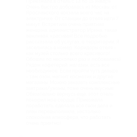
Приезжала в отель с 13 по 15 января.
Очень быстро добралась из Москвы, от
Ярославского вокзала всего час на
электричке. От станции до отеля идти 7
минут. Встретила очень приятная
женщина, администратор Ирина, такая
вежливая, красивая! Все подробно
рассказала об услугах, о территории. Я
заселилась в номер. Коридоры отеля -
как музей столько всего красивого!
Обошла по несколько раз и любовалась)
Рядом кофетерий, магазин, есть все
необходимое. Если пройти чуть дальше
- там озон, магнит косметик и другие
магазины. Можно заказать комплексные
завтраки/ужины, тоже очень вкусные.
Обязательно вернусь еще, этот отель
покорил мое сердце. Приезжала
поработать, сделала все свои дела и
план перевыполнила, настолько
спокойная атмосфера, что работать
очень приятно)