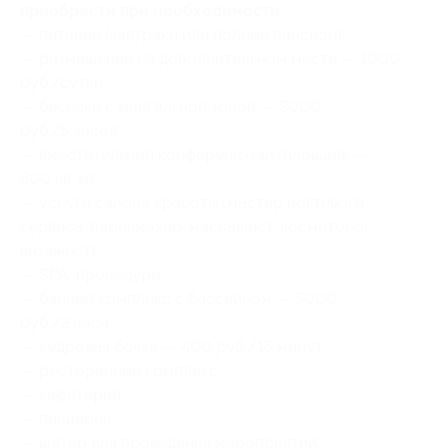
приобрести при необходимости:
— питание (завтраки или полный пансион);
— размещение на дополнительном месте — 1000
руб./сутки;
— беседки с мангальной зоной — 3000
руб./5 часов;
— вместительный конференц-зал (площадь —
500 кв. м);
— услуги салона красоты (мастер ногтевого
сервиса, парикмахер, массажист, косметолог,
визажист);
— SPA-процедуры;
— банный комплекс с бассейном — 5000
руб./2 часа;
— кедровая бочка — 400 руб./15 минут;
— ресторанный комплекс;
— кафетерий;
— пиццерия;
— шатер для проведения мероприятий;