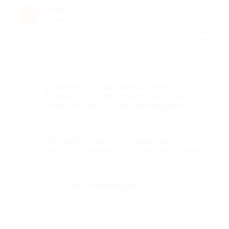
Анна Р.
★
★
★
★
★
А
2 года назад
про Проживание в течение 3 дней/2 ночей в номере категории
2-местный стандарт для двоих в отеле Golden House (2975 руб.
вместо 4250 руб.)
Достоинства
Отдыхали с подругой, все очень
понравилось. Персонал приветливый,
номер чистый, есть все необходимое
Недостатки
Не совсем угадали с нужным нам
местоположение, но это уже наша вина
Комментарий
Все супер. Рекомендую
Отзыв полезен?