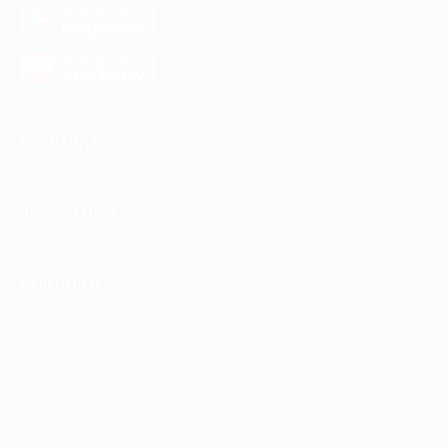
загрузить в
Google Play
загрузить в
AppGallery
КОМПАНИЯ
ИНФОРМАЦИЯ
ПАРТНЕРАМ
© 2010-2026 BIGLION
Обработка персональных данных
Пользовательское соглашение
Публичная оферта