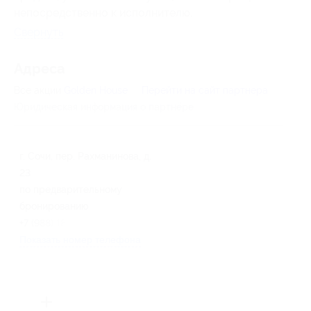
непосредственно к исполнителю.
Свернуть
Адресa
Все акции
Golden House
Перейти на сайт партнера
Юридическая информация о партнёре
г. Сочи, пер. Рахманинова, д.
23
по предварительному
бронированию
+7 (988) 188-61-61
Показать номер телефона