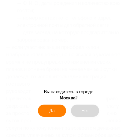
— Ф. И. О., даты рождения и количество всех
гостей;
— номер контактного телефона и адрес
электронной почты для обратной связи;
— дата заезда, на которую предварительно
забронирован номер;
— если участник акции приобрел купон
и забронировал номер, но не явился в указанное
время и не предупредил об изменении своих
планов и отмене брони не менее чем за 1 сутки
до заезда, то исполнитель (администрация
гостевого дома),
руководствуясь п. 16 Постановления
Вы находитесь в городе
Москва
?
Правительства РФ № 1853 от 18.11.2020, вправе
удержать/истребовать у участника акции плату
Да
Нет
за простой номера в размере стоимости одних
суток проживания; в случае отказа от получения
услуги по купону клиент за возвратом денежных
средств, уплаченных за купон, обязан обращаться