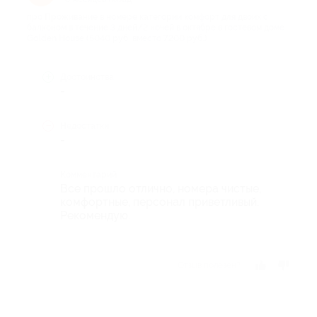
про Проживание в номере категории комфорт для двоих с
балконом в течение 3 дней/2 ночей в октябре в гостевом доме
Golden House (5040 руб. вместо 7200 руб.)
Достоинства
-
Недостатки
-
Комментарий
Все прошло отлично, номера чистые,
комфортные, персонал приветливый.
Рекомендую.
Отзыв полезен?