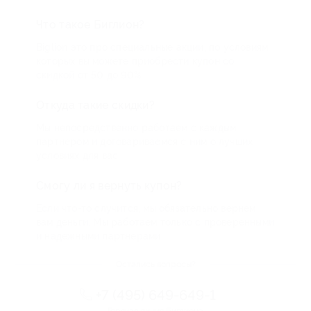
Что такое Биглион?
Biglion это про специальные акции, по условиям
которых вы можете приобрести купон со
скидкой от 50 до 90%
Откуда такие скидки?
Мы непосредственно работаем с каждым
партнером и договариваемся с ним о лучших
условиях для вас
Смогу ли я вернуть купон?
Если что-то случится, мы обязательно вернем
вам деньги. Мы работаем только с проверенными
и надежными партнерами
Остались вопросы?
+7 (495) 649-649-1