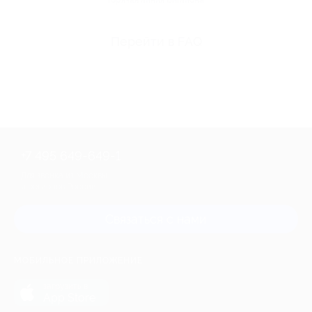
Горячая линия Биглиона
Перейти в FAQ
+7 495 649-649-1
Для звонка из Москвы
и регионов России
Связаться с нами
МОБИЛЬНОЕ ПРИЛОЖЕНИЕ
загрузить в
App Store