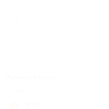
Отзывы об услуге
7
Полезные
Марина О.
★
★
★
★
★
М
8 месяцев назад